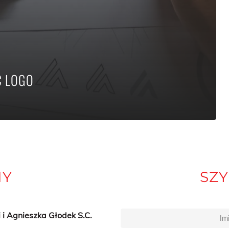
Ć LOGO
MY
SZY
 Agnieszka Głodek S.C.