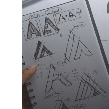
jak
zamówić
logo
firmy