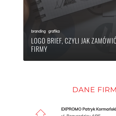
branding
grafika
LOGO BRIEF, CZYLI JAK ZAMÓWI
FIRMY
DANE FIR
EXPROMO Patryk Kormański i
ul. Bogurodzicy 4/9E